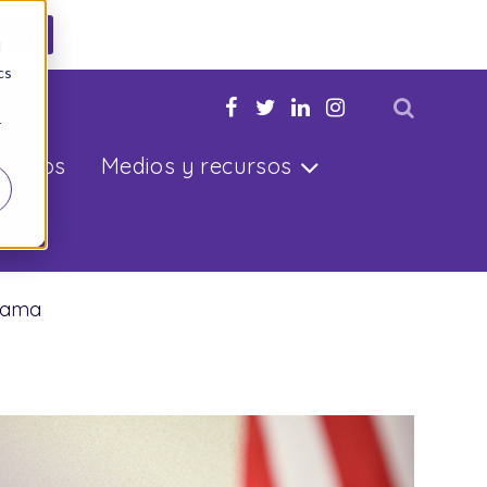
ahora
d
cs
u hijo
r
ltados
Medios y recursos
drama