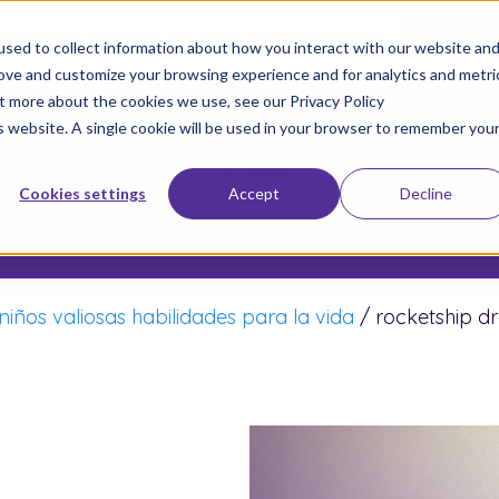
 too late to enroll for the 2026-2027 school year!
Empezar 
sed to collect information about how you interact with our website an
rove and customize your browsing experience and for analytics and metri
ut more about the cookies we use, see our Privacy Policy
Únete a Nuestro Movimiento
Inscriba a s
is website. A single cookie will be used in your browser to remember you
Sobre nosotros
Escuelas
Resu
Cookies settings
Accept
Decline
Donar
niños valiosas habilidades para la vida
/
rocketship 