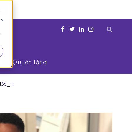
Now
d
cs
n bạn
r
Quyên tặng
136_n