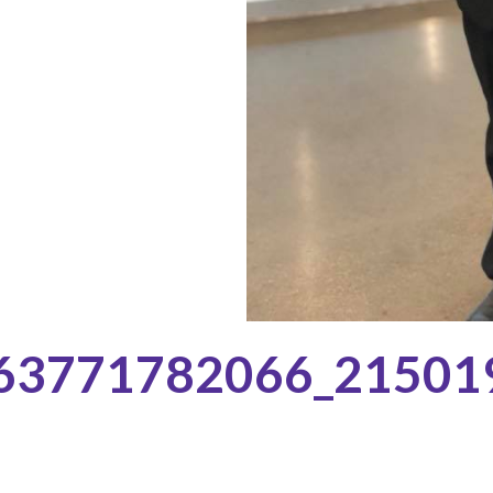
63771782066_21501