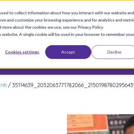
not too late to enroll for the 2026-2027 school year!
Start 
sed to collect information about how you interact with our website an
rove and customize your browsing experience and for analytics and metri
ut more about the cookies we use, see our Privacy Policy
am gia Phong trào của chúng tôi
Đăng ký cho co
is website. A single cookie will be used in your browser to remember you
Về
Trường học
Kết quả
Cookies settings
Accept
Decline
Phương tiện truyền thông & Tài nguyên
ảnh
/
35114639_2052063771782066_2150198780295643