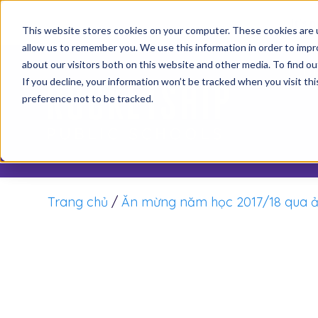
It’s 
This website stores cookies on your computer. These cookies are u
allow us to remember you. We use this information in order to imp
about our visitors both on this website and other media. To find o
Th
If you decline, your information won’t be tracked when you visit th
preference not to be tracked.
Trang chủ
/
Ăn mừng năm học 2017/18 qua 