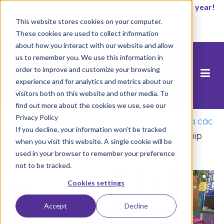
It’s not too late to enroll for the 2026-2027 school year!
This website stores cookies on your computer.
Start Now
These cookies are used to collect information
about how you interact with our website and allow
us to remember you. We use this information in
order to improve and customize your browsing
experience and for analytics and metrics about our
visitors both on this website and other media. To
find out more about the cookies we use, see our
Privacy Policy
Trang chủ
/
Làm thế nào để tận dụng tối đa các
If you decline, your information won’t be tracked
buổi họp phụ huynh và giáo viên
/
Rocketship
when you visit this website. A single cookie will be
PT Conferences
used in your browser to remember your preference
not to be tracked.
Cookies settings
Accept
Decline