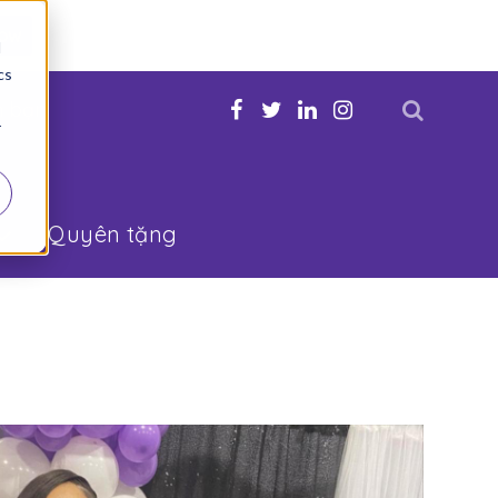
Now
d
cs
n bạn
r
Quyên tặng