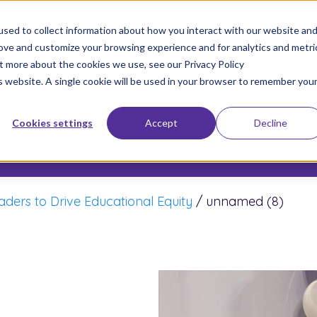
not too late to enroll for the 2026-2027 school year!
Start 
sed to collect information about how you interact with our website an
rove and customize your browsing experience and for analytics and metri
ut more about the cookies we use, see our Privacy Policy
am gia Phong trào của chúng tôi
Đăng ký cho co
is website. A single cookie will be used in your browser to remember you
Về
Trường học
Kết quả
Cookies settings
Accept
Decline
Phương tiện truyền thông & Tài nguyên
ders to Drive Educational Equity
/
unnamed (8)