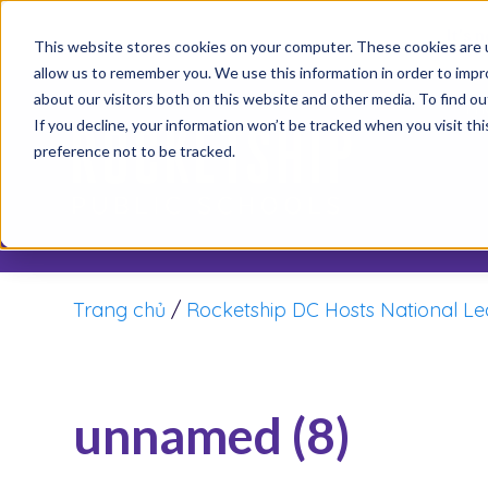
It’s 
This website stores cookies on your computer. These cookies are u
allow us to remember you. We use this information in order to imp
about our visitors both on this website and other media. To find o
Th
If you decline, your information won’t be tracked when you visit th
preference not to be tracked.
Trang chủ
/
Rocketship DC Hosts National Lea
unnamed (8)