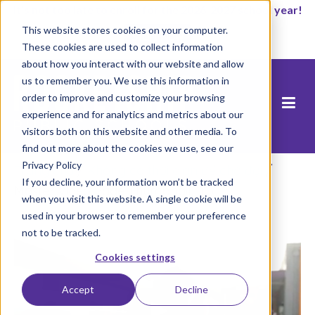
It’s not too late to enroll for the 2026-2027 school year!
This website stores cookies on your computer.
Start Now
These cookies are used to collect information
about how you interact with our website and allow
us to remember you. We use this information in
order to improve and customize your browsing
experience and for analytics and metrics about our
visitors both on this website and other media. To
find out more about the cookies we use, see our
Privacy Policy
Trang chủ
/
Không có thời gian để chờ đợi
/
If you decline, your information won’t be tracked
Master Video Page Thumbnail (11)
when you visit this website. A single cookie will be
used in your browser to remember your preference
not to be tracked.
Cookies settings
Accept
Decline