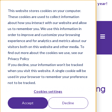
It’s not too late to enroll for the 2026-2027 school year!
This website stores cookies on your computer.
Start Now
These cookies are used to collect information
about how you interact with our website and allow
us to remember you. We use this information in
order to improve and customize your browsing
experience and for analytics and metrics about our
visitors both on this website and other media. To
find out more about the cookies we use, see our
Privacy Policy
Trang chủ
/
Nhân viên
/
Bo mạch
/
Derwin
If you decline, your information won’t be tracked
Sisnett
when you visit this website. A single cookie will be
used in your browser to remember your preference
not to be tracked.
Derwin Sisnett, Người sáng
Cookies settings
lập và CEO, Adaptive
Accept
Decline
Commons