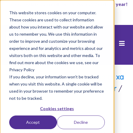
It’s not too late to enroll for the 2026-2027 school year!
This website stores cookies on your computer.
Start Now
These cookies are used to collect information
about how you interact with our website and allow
us to remember you. We use this information in
order to improve and customize your browsing
experience and for analytics and metrics about our
visitors both on this website and other media. To
find out more about the cookies we use, see our
Privacy Policy
Trang chủ
/
Bệ phóng học tập từ xa
If you decline, your information won’t be tracked
when you visit this website. A single cookie will be
/
Bộ dụng cụ chuẩn bị cho Kinder
/
used in your browser to remember your preference
not to be tracked.
Sự tham gia của phụ huynh
Cookies settings
Accept
Decline