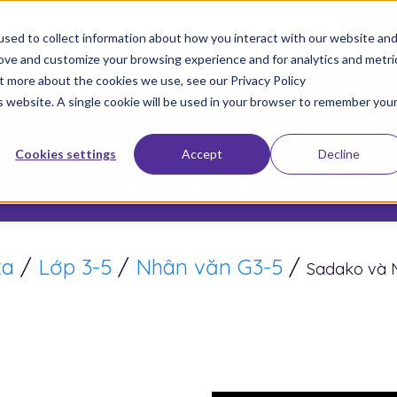
not too late to enroll for the 2026-2027 school year!
Start 
sed to collect information about how you interact with our website an
rove and customize your browsing experience and for analytics and metri
ut more about the cookies we use, see our Privacy Policy
am gia Phong trào của chúng tôi
Đăng ký cho co
is website. A single cookie will be used in your browser to remember you
Về
Trường học
Kết quả
Cookies settings
Accept
Decline
Phương tiện truyền thông & Tài nguyên
xa
/
Lớp 3-5
/
Nhân văn G3-5
/
Sadako và 