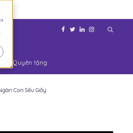
Now
d
cs
n bạn
r
Quyên tặng
Ngàn Con Sếu Giấy