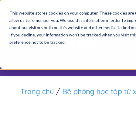
It’s 
This website stores cookies on your computer. These cookies are u
allow us to remember you. We use this information in order to imp
about our visitors both on this website and other media. To find o
Th
If you decline, your information won’t be tracked when you visit th
preference not to be tracked.
Trang chủ
/
Bệ phóng học tập từ 