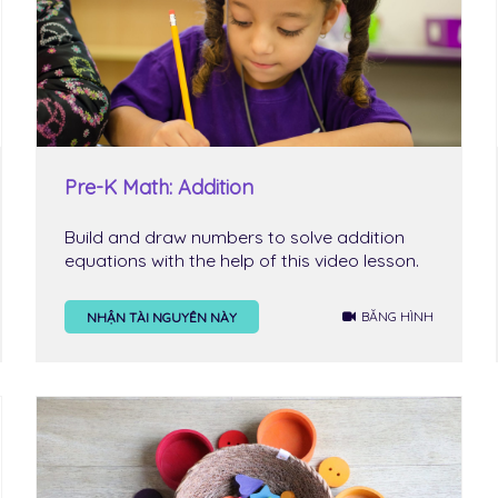
Pre-K Math: Addition
Build and draw numbers to solve addition
equations with the help of this video lesson.
BĂNG HÌNH
NHẬN TÀI NGUYÊN NÀY