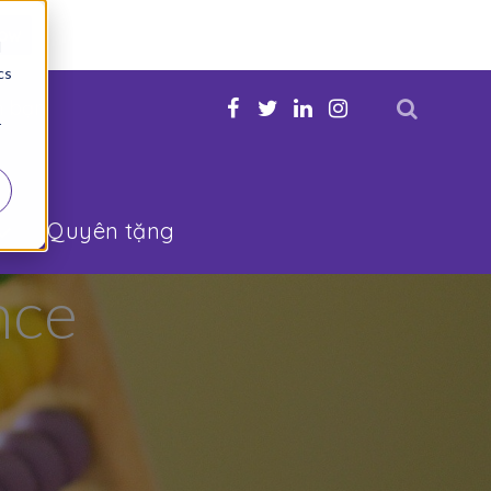
Now
d
cs
n bạn
r
Quyên tặng
nce