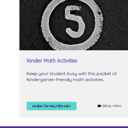
Kinder Math Activities
Keep your student busy with this packet of
Kindergarten-friendly math activities.
BĂNG HÌNH
NHẬN TÀI NGUYÊN NÀY