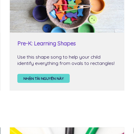
Pre-K: Learning Shapes
Use this shape song to help your child
identify everything from ovals to rectangles!
NHẬN TÀI NGUYÊN NÀY