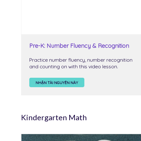
Pre-K: Number Fluency & Recognition
Practice number fluency, number recognition
and counting on with this video lesson.
NHẬN TÀI NGUYÊN NÀY
Kindergarten Math