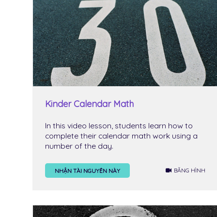
Kinder Calendar Math
In this video lesson, students learn how to
complete their calendar math work using a
number of the day.
BĂNG HÌNH
NHẬN TÀI NGUYÊN NÀY