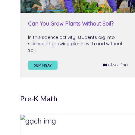
Can You Grow Plants Without Soil?
In this science activity, students dig into
science of growing plants with and without
soil.
BĂNG HÌNH
XEM NGAY
Pre-K Math