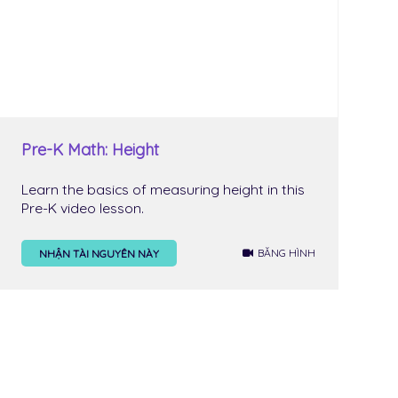
Pre-K Math: Height
Learn the basics of measuring height in this
Pre-K video lesson.
BĂNG HÌNH
NHẬN TÀI NGUYÊN NÀY