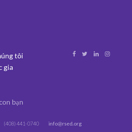
húng tôi
c gia
con bạn
(408) 441-0740
info@rsed.org