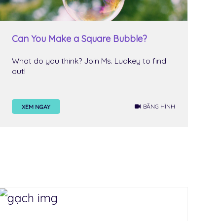
Can You Make a Square Bubble?
What do you think? Join Ms. Ludkey to find
out!
BĂNG HÌNH
XEM NGAY