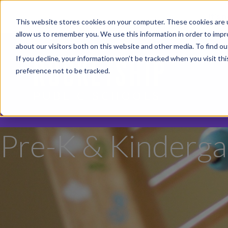
It’s 
This website stores cookies on your computer. These cookies are u
allow us to remember you. We use this information in order to imp
about our visitors both on this website and other media. To find o
Th
If you decline, your information won’t be tracked when you visit th
preference not to be tracked.
Pre-K & Kinderga