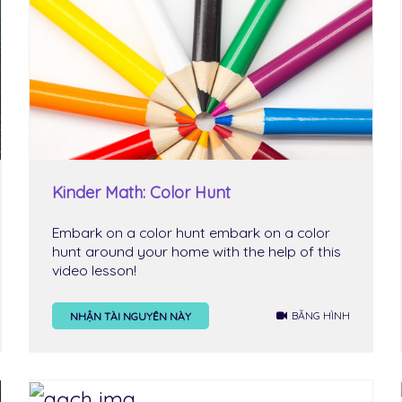
Kinder Math: Color Hunt
Embark on a color hunt embark on a color
hunt around your home with the help of this
video lesson!
BĂNG HÌNH
NHẬN TÀI NGUYÊN NÀY