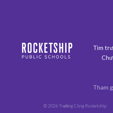
Tìm trư
Chươ
Tham gi
© 2026 Trường Công Rocketship