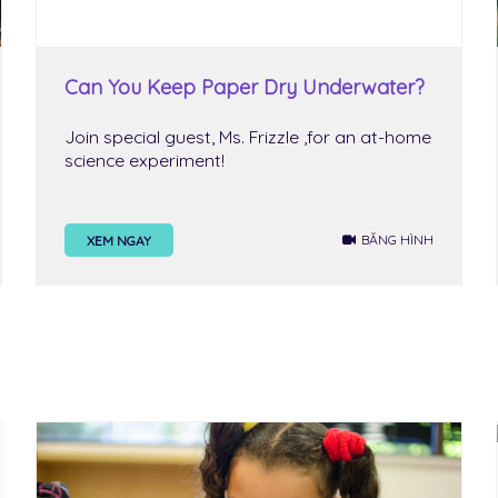
Can You Keep Paper Dry Underwater?
Join special guest, Ms. Frizzle ,for an at-home
science experiment!
BĂNG HÌNH
XEM NGAY