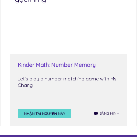
Kinder Math: Number Memory
Let's play a number matching game with Ms.
Chang!
BĂNG HÌNH
NHẬN TÀI NGUYÊN NÀY