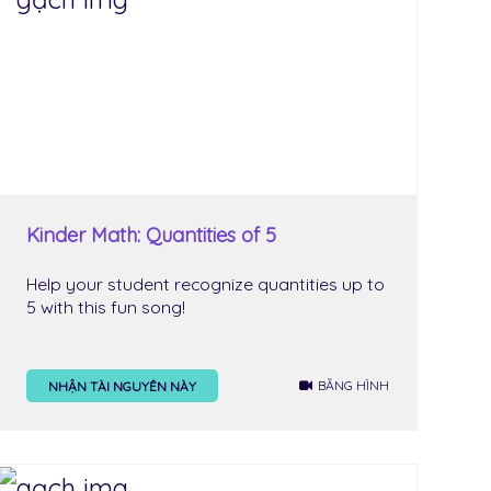
Kinder Math: Quantities of 5
Help your student recognize quantities up to
5 with this fun song!
BĂNG HÌNH
NHẬN TÀI NGUYÊN NÀY