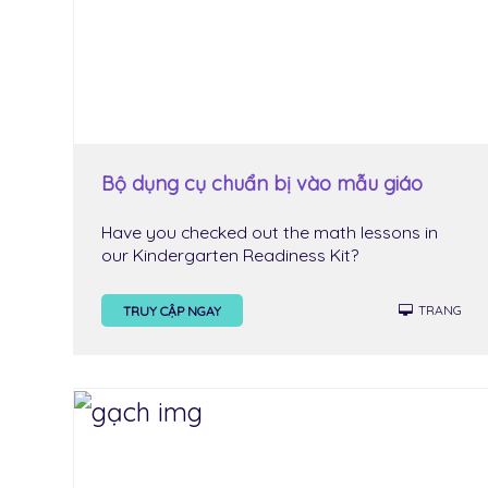
Bộ dụng cụ chuẩn bị vào mẫu giáo
Have you checked out the math lessons in
our Kindergarten Readiness Kit?
TRANG
TRUY CẬP NGAY