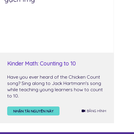
Kinder Math: Counting to 10
Have you ever heard of the Chicken Count
song? Sing along to Jack Hartmann's song
while teaching young learners how to count
to 10.
BĂNG HÌNH
NHẬN TÀI NGUYÊN NÀY