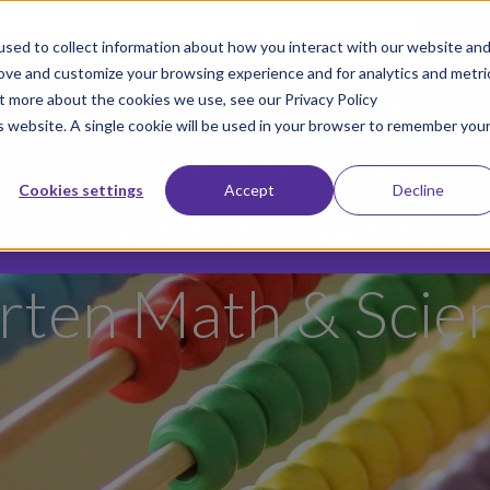
not too late to enroll for the 2026-2027 school year!
Start 
sed to collect information about how you interact with our website an
rove and customize your browsing experience and for analytics and metri
ut more about the cookies we use, see our Privacy Policy
am gia Phong trào của chúng tôi
Đăng ký cho co
is website. A single cookie will be used in your browser to remember you
Về
Trường học
Kết quả
Cookies settings
Accept
Decline
Phương tiện truyền thông & Tài nguyên
rten Math & Scie