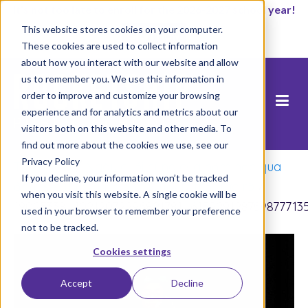
It’s not too late to enroll for the 2026-2027 school year!
This website stores cookies on your computer.
Start Now
These cookies are used to collect information
about how you interact with our website and allow
us to remember you. We use this information in
order to improve and customize your browsing
experience and for analytics and metrics about our
visitors both on this website and other media. To
find out more about the cookies we use, see our
Privacy Policy
Trang chủ
/
Ngày cuối cùng của năm học qua
If you decline, your information won’t be tracked
ảnh: Kết thúc năm học 2016/17 thật rực rỡ
/
when you visit this website. A single cookie will be
19025338_10212072296821781_615929128769877713
used in your browser to remember your preference
not to be tracked.
Cookies settings
Accept
Decline