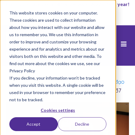
It’s not too late to enroll for the 2026-2027 school year!
This website stores cookies on your computer.
Start Now
These cookies are used to collect information
about how you interact with our website and allow
us to remember you. We use this information in
order to improve and customize your browsing
experience and for analytics and metrics about our
visitors both on this website and other media. To
find out more about the cookies we use, see our
Privacy Policy
Trang chủ
/
Lãnh đạo một phong trào: Phụ
If you decline, your information won’t be tracked
huynh được vinh danh tại Lễ trao giải Lãnh đạo
when you visit this website. A single cookie will be
Phụ huynh Vùng Vịnh lần đầu tiên
/
IMG_0337
used in your browser to remember your preference
not to be tracked.
Cookies settings
Accept
Decline