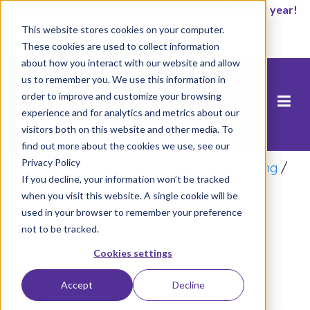
It’s not too late to enroll for the 2026-2027 school year!
This website stores cookies on your computer.
Start Now
These cookies are used to collect information
about how you interact with our website and allow
us to remember you. We use this information in
order to improve and customize your browsing
experience and for analytics and metrics about our
visitors both on this website and other media. To
find out more about the cookies we use, see our
Privacy Policy
Trang chủ
/
Có điều gì đó cần nói về số lượng
/
If you decline, your information won’t be tracked
87
when you visit this website. A single cookie will be
used in your browser to remember your preference
not to be tracked.
Cookies settings
87
Accept
Decline