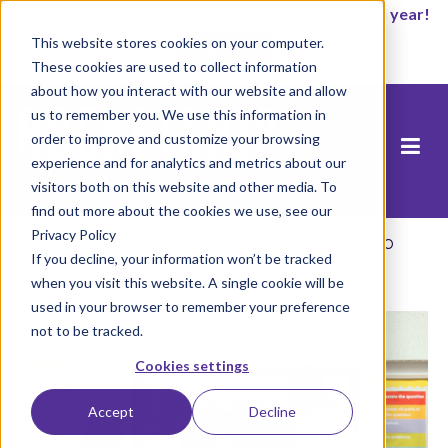
It’s not too late to enroll for the 2026-2027 school year!
This website stores cookies on your computer.
Start Now
These cookies are used to collect information
about how you interact with our website and allow
us to remember you. We use this information in
order to improve and customize your browsing
experience and for analytics and metrics about our
visitors both on this website and other media. To
find out more about the cookies we use, see our
Privacy Policy
Trang chủ
/
Từ Tốt đến Vĩ đại
/
Master Video
If you decline, your information won’t be tracked
Page Thumbnail (12)
when you visit this website. A single cookie will be
used in your browser to remember your preference
not to be tracked.
Cookies settings
Accept
Decline