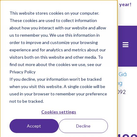
It’s not too late to enroll for the 2026-2027 school year!
This website stores cookies on your computer.
Start Now
These cookies are used to collect information
about how you interact with our website and allow
us to remember you. We use this information in
order to improve and customize your browsing
experience and for analytics and metrics about our
visitors both on this website and other media. To
find out more about the cookies we use, see our
Privacy Policy
Trang chủ
/
Cách Học Sinh Rocketship Biến Giá
If you decline, your information won’t be tracked
Trị Cốt Lõi Thành Tác Động Cộng Đồng trong
when you visit this website. A single cookie will be
Ngày Rocketship Cares
/
5579975831113482092
used in your browser to remember your preference
not to be tracked.
Cookies settings
Accept
Decline