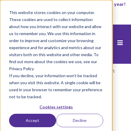
It’s not too late to enroll for the 2026-2027 school year!
This website stores cookies on your computer.
Start Now
These cookies are used to collect information
about how you interact with our website and allow
us to remember you. We use this information in
order to improve and customize your browsing
experience and for analytics and metrics about our
visitors both on this website and other media. To
find out more about the cookies we use, see our
Privacy Policy
Trang chủ
/
Blog
/
Hỏi đáp với Michael Horn
If you decline, your information won’t be tracked
when you visit this website. A single cookie will be
used in your browser to remember your preference
not to be tracked.
Cookies settings
Hỏi đáp với
Accept
Decline