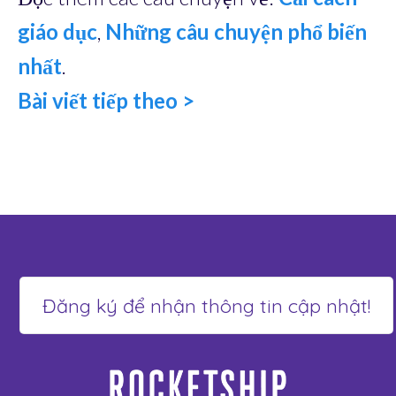
giáo dục
,
Những câu chuyện phổ biến
nhất
.
Bài viết tiếp theo >