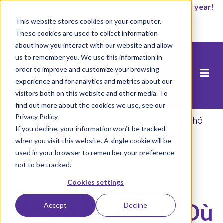
It’s not too late to enroll for the 2026-2027 school year!
This website stores cookies on your computer.
Start Now
These cookies are used to collect information
about how you interact with our website and allow
us to remember you. We use this information in
order to improve and customize your browsing
experience and for analytics and metrics about our
visitors both on this website and other media. To
find out more about the cookies we use, see our
Privacy Policy
Trang chủ
/
Blog
/
Hỗ trợ Học sinh, Dù Có Khó
If you decline, your information won’t be tracked
Khăn Học Tập Hay Không
when you visit this website. A single cookie will be
used in your browser to remember your preference
not to be tracked.
Cookies settings
Hỗ trợ Học sinh, Dù
Accept
Decline