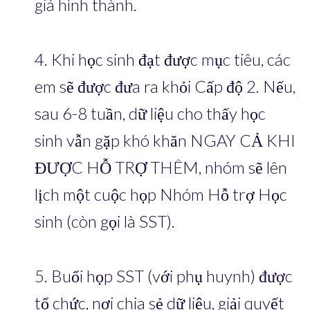
giá hình thành.
4. Khi học sinh đạt được mục tiêu, các
em sẽ được đưa ra khỏi Cấp độ 2. Nếu,
sau 6-8 tuần, dữ liệu cho thấy học
sinh vẫn gặp khó khăn NGAY CẢ KHI
ĐƯỢC HỖ TRỢ THÊM, nhóm sẽ lên
lịch một cuộc họp Nhóm Hỗ trợ Học
sinh (còn gọi là SST).
5. Buổi họp SST (với phụ huynh) được
tổ chức, nơi chia sẻ dữ liệu, giải quyết