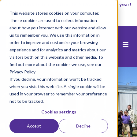
It’s not too late to enroll for the 2026-2027 school year!
This website stores cookies on your computer.
Start Now
These cookies are used to collect information
about how you interact with our website and allow
us to remember you. We use this information in
order to improve and customize your browsing
experience and for analytics and metrics about our
visitors both on this website and other media. To
find out more about the cookies we use, see our
Privacy Policy
If you decline, your information won’t be tracked
when you visit this website. A single cookie will be
used in your browser to remember your preference
not to be tracked.
Cookies settings
Accept
Decline