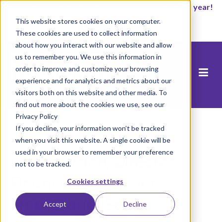
It’s not too late to enroll for the 2026-2027 school year!
This website stores cookies on your computer.
Empezar ahora
These cookies are used to collect information
about how you interact with our website and allow
us to remember you. We use this information in
order to improve and customize your browsing
experience and for analytics and metrics about our
visitors both on this website and other media. To
find out more about the cookies we use, see our
Privacy Policy
Inicio
/
Personal
/
Tablero
/
Luis Jordan
If you decline, your information won’t be tracked
when you visit this website. A single cookie will be
used in your browser to remember your preference
Louis Jordan, Director
not to be tracked.
Financiero y Asesor
Cookies settings
Empresarial Sénior
Accept
Decline