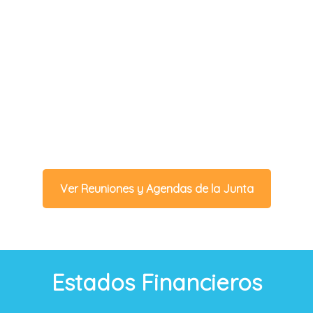
Agendas de la Junta
Directiva
Revisar las agendas/actas de las juntas
directivas próximas y pasadas.
Ver Reuniones y Agendas de la Junta
Estados Financieros