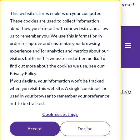
It’s not too late to enroll for the 2026-2027 school year!
This website stores cookies on your computer.
Empezar ahora
These cookies are used to collect information
about how you interact with our website and allow
us to remember you. We use this information in
order to improve and customize your browsing
experience and for analytics and metrics about our
visitors both on this website and other media. To
find out more about the cookies we use, see our
Privacy Policy
If you decline, your information won’t be tracked
when you visit this website. A single cookie will be
Inicio
/
Sobre nosotros
/
Junta Directiva
used in your browser to remember your preference
Nacional
not to be tracked.
Cookies settings
Accept
Decline