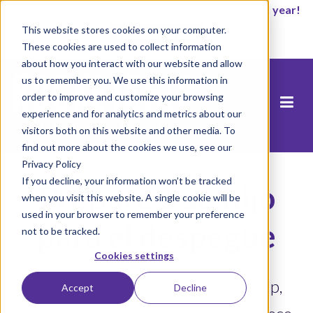
It’s not too late to enroll for the 2026-2027 school year!
This website stores cookies on your computer.
Empezar ahora
These cookies are used to collect information
about how you interact with our website and allow
us to remember you. We use this information in
order to improve and customize your browsing
experience and for analytics and metrics about our
visitors both on this website and other media. To
find out more about the cookies we use, see our
Privacy Policy
If you decline, your information won’t be tracked
Prepare a su hijo
when you visit this website. A single cookie will be
used in your browser to remember your preference
para el despegue
not to be tracked.
Cookies settings
En las Escuelas Públicas Rocketship,
Accept
Decline