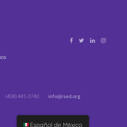
nos
(408) 441-0740
info@rsed.org
Español de México