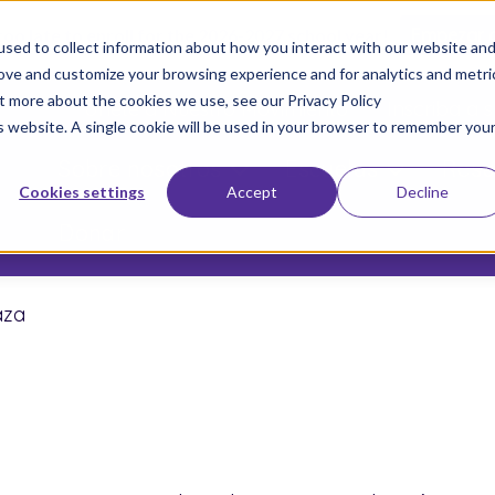
 too late to enroll for the 2026-2027 school year!
Empezar 
sed to collect information about how you interact with our website an
rove and customize your browsing experience and for analytics and metri
ut more about the cookies we use, see our Privacy Policy
Únete a Nuestro Movimiento
Inscriba a s
is website. A single cookie will be used in your browser to remember you
Sobre nosotros
Escuelas
Resu
Cookies settings
Accept
Decline
Donar
aza