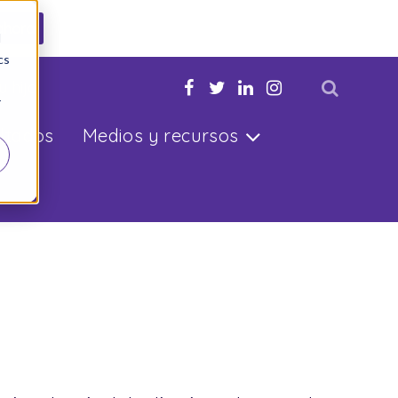
ahora
d
cs
u hijo
r
ltados
Medios y recursos