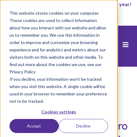
It’s not too late to enroll for the 2026-2027 school year!
This website stores cookies on your computer.
Empezar ahora
These cookies are used to collect information
about how you interact with our website and allow
us to remember you. We use this information in
order to improve and customize your browsing
experience and for analytics and metrics about our
visitors both on this website and other media. To
find out more about the cookies we use, see our
Privacy Policy
Inicio
/
Personal
/
Tablero
/
Simone Brown
If you decline, your information won’t be tracked
when you visit this website. A single cookie will be
used in your browser to remember your preference
Simone Brown, Kastle
not to be tracked.
Systems, Miembro de la
Cookies settings
Junta de Padres, Miembro
Accept
Decline