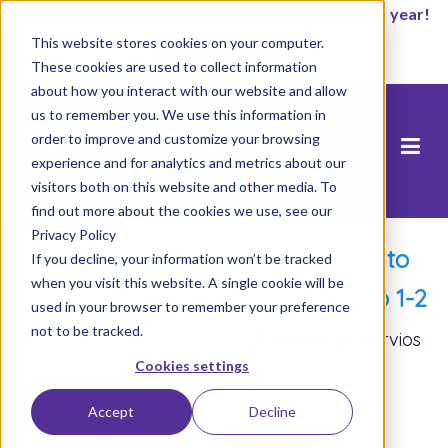
It’s not too late to enroll for the 2026-2027 school year!
This website stores cookies on your computer.
Empezar ahora
These cookies are used to collect information
about how you interact with our website and allow
us to remember you. We use this information in
order to improve and customize your browsing
experience and for analytics and metrics about our
visitors both on this website and other media. To
find out more about the cookies we use, see our
Privacy Policy
Inicio
/
Plataforma de Lanzamiento
If you decline, your information won’t be tracked
when you visit this website. A single cookie will be
de Educación a Distancia
/
Grado 1-2
used in your browser to remember your preference
not to be tracked.
/
G1-2 Humanidades
/
Manos de nervios
Cookies settings
Accept
Decline