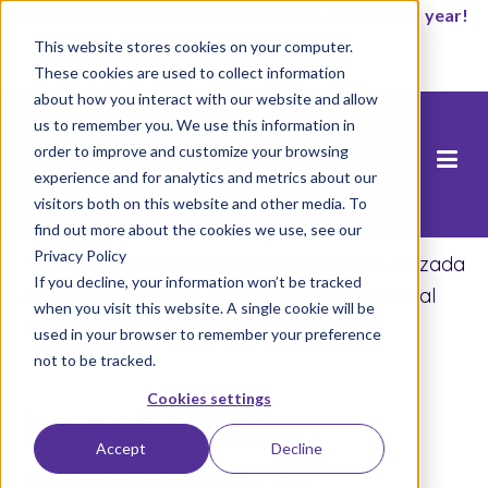
It’s not too late to enroll for the 2026-2027 school year!
This website stores cookies on your computer.
Empezar ahora
These cookies are used to collect information
about how you interact with our website and allow
us to remember you. We use this information in
order to improve and customize your browsing
experience and for analytics and metrics about our
visitors both on this website and other media. To
find out more about the cookies we use, see our
Privacy Policy
Inicio
/
La activista accidental: la insólita cruzada
If you decline, your information won’t be tracked
de una madre para traer mejores escuelas al
when you visit this website. A single cookie will be
norte de California
used in your browser to remember your preference
not to be tracked.
Cookies settings
La activista
Accept
Decline
accidental: la