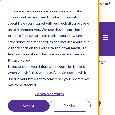
It’s not too late to enroll for the 2026-2027 school year!
This website stores cookies on your computer.
Empezar ahora
These cookies are used to collect information
about how you interact with our website and allow
us to remember you. We use this information in
order to improve and customize your browsing
experience and for analytics and metrics about our
visitors both on this website and other media. To
find out more about the cookies we use, see our
Privacy Policy
Inicio
/
Blog
/
Celebrando el Año Nuevo Lunar
If you decline, your information won’t be tracked
when you visit this website. A single cookie will be
used in your browser to remember your preference
not to be tracked.
Cookies settings
Celebrando el Año
Accept
Decline