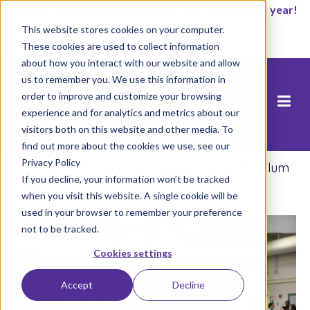
It’s not too late to enroll for the 2026-2027 school year!
This website stores cookies on your computer.
Empezar ahora
These cookies are used to collect information
about how you interact with our website and allow
us to remember you. We use this information in
order to improve and customize your browsing
experience and for analytics and metrics about our
visitors both on this website and other media. To
find out more about the cookies we use, see our
Privacy Policy
Inicio
/
Blog
/
Cómo apoyar a Rocketship Alum
If you decline, your information won’t be tracked
Rock
when you visit this website. A single cookie will be
used in your browser to remember your preference
not to be tracked.
Cookies settings
Accept
Decline