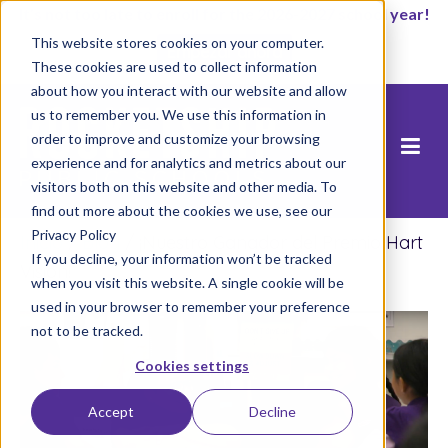
It’s not too late to enroll for the 2026-2027 school year!
This website stores cookies on your computer.
Empezar ahora
These cookies are used to collect information
about how you interact with our website and allow
us to remember you. We use this information in
order to improve and customize your browsing
experience and for analytics and metrics about our
visitors both on this website and other media. To
find out more about the cookies we use, see our
Privacy Policy
Inicio
/
Blog
/
¡Nuestro Ganador del Premio Hart
If you decline, your information won’t be tracked
Vision!
when you visit this website. A single cookie will be
used in your browser to remember your preference
not to be tracked.
Cookies settings
Accept
Decline