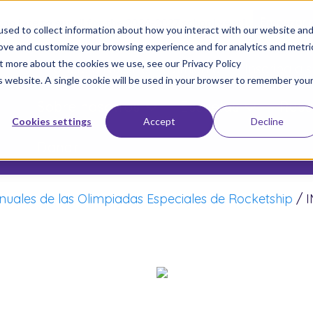
 too late to enroll for the 2026-2027 school year!
Empezar 
sed to collect information about how you interact with our website an
rove and customize your browsing experience and for analytics and metri
ut more about the cookies we use, see our Privacy Policy
Únete a Nuestro Movimiento
Inscriba a s
is website. A single cookie will be used in your browser to remember you
Sobre nosotros
Escuelas
Resu
Cookies settings
Accept
Decline
Donar
Anuales de las Olimpiadas Especiales de Rocketship
/