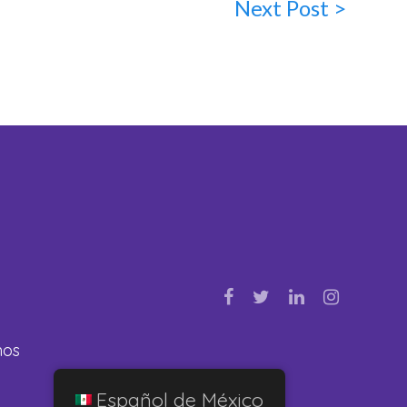
Next Post >
nos
Español de México