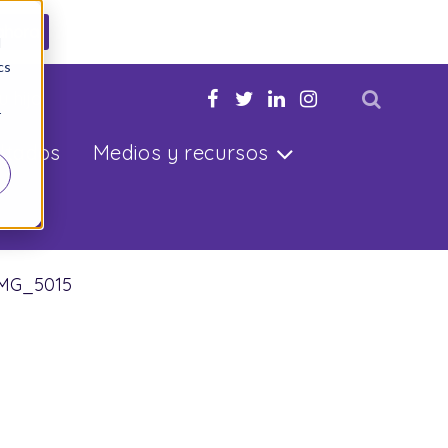
ahora
d
cs
u hijo
r
ltados
Medios y recursos
IMG_5015