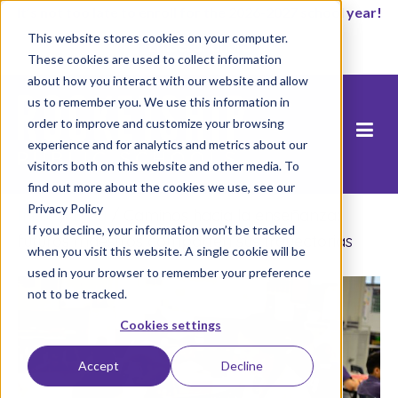
It’s not too late to enroll for the 2026-2027 school year!
This website stores cookies on your computer.
Empezar ahora
These cookies are used to collect information
about how you interact with our website and allow
us to remember you. We use this information in
order to improve and customize your browsing
experience and for analytics and metrics about our
visitors both on this website and other media. To
find out more about the cookies we use, see our
Privacy Policy
Inicio
/
Blog
/
Caminos hacia la enseñanza:
If you decline, your information won’t be tracked
futuros maestros comparten sus trayectorias
when you visit this website. A single cookie will be
used in your browser to remember your preference
not to be tracked.
Cookies settings
Accept
Decline