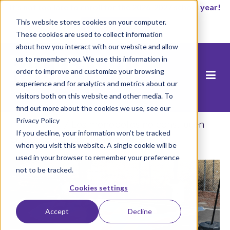
It’s not too late to enroll for the 2026-2027 school year!
This website stores cookies on your computer.
Empezar ahora
These cookies are used to collect information
about how you interact with our website and allow
us to remember you. We use this information in
order to improve and customize your browsing
experience and for analytics and metrics about our
visitors both on this website and other media. To
find out more about the cookies we use, see our
Privacy Policy
Inicio
/
Blog
/
Los monopolios no construyen
If you decline, your information won’t be tracked
democracias, las personas sí
when you visit this website. A single cookie will be
used in your browser to remember your preference
not to be tracked.
Cookies settings
Accept
Decline